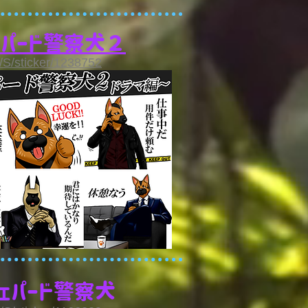
ェパード警察犬２
e/S/sticker/1238752
シェパード警察犬