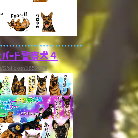
ェパード警察犬４
me/S/sticker/1659279