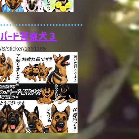
ェパード警察犬３
e/S/sticker/1331185