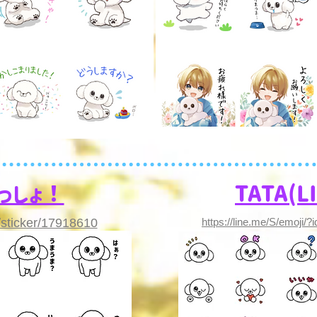
っしょ！
​TATA(
S/sticker/17918610
https://line.me/S/emoji