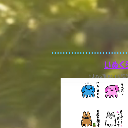
いぬく
https://line.me/S