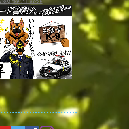
e/S/sticker/1166229