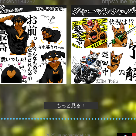
sticker/1184257
https://line.m
もっと見る！
2025 Inunohamigakiya