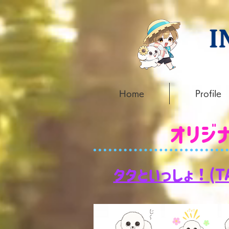
Home
Profile
オリジ
タタといっしょ！(T