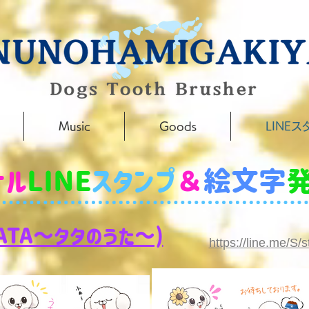
Music
Goods
LINEス
ナル
LINE
スタンプ
＆
絵文字
ATA～タタのうた～)
https://line.me/S/