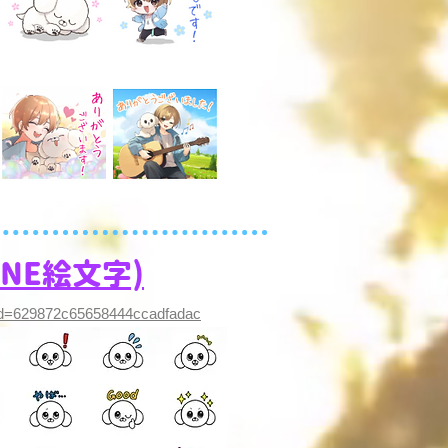
LINE絵文字)
/?id=629872c65658444ccadfadac