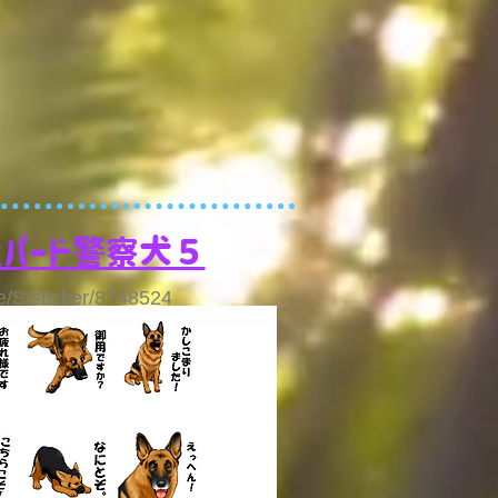
ェパード警察犬５
me/S/sticker/8748524