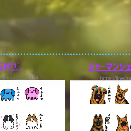
らげ①
ジャーマンシ
/sticker/11214174
https://line.